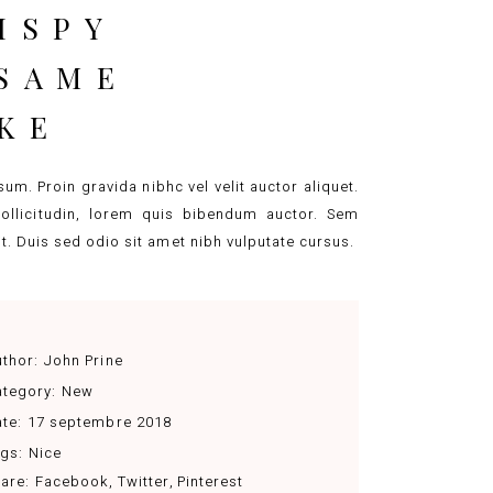
ISPY
SAME
KE
um. Proin gravida nibhc vel velit auctor aliquet.
ollicitudin, lorem quis bibendum auctor. Sem
lit. Duis sed odio sit amet nibh vulputate cursus.
thor:
John Prine
tegory:
New
te:
17 septembre 2018
gs:
Nice
are:
Facebook
Twitter
Pinterest