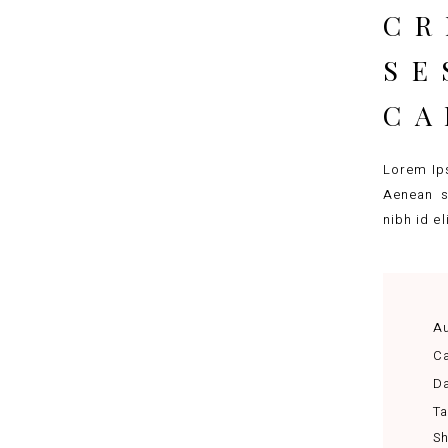
CR
SE
CA
Lorem Ips
Aenean s
nibh id e
Au
Ca
Da
Ta
Sh